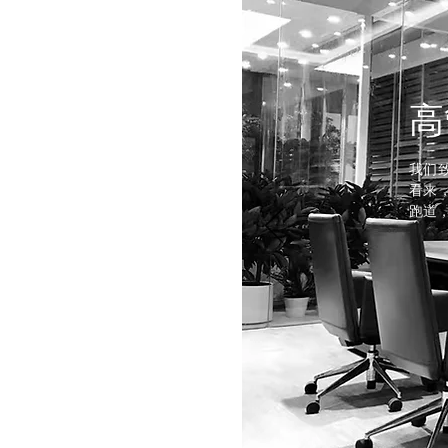
高
我们
看来
跑道