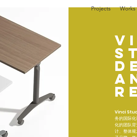
Projects
Works
V
s
d
a
r
Vinci Stu
务的国际化
化的团队背
计、整体规