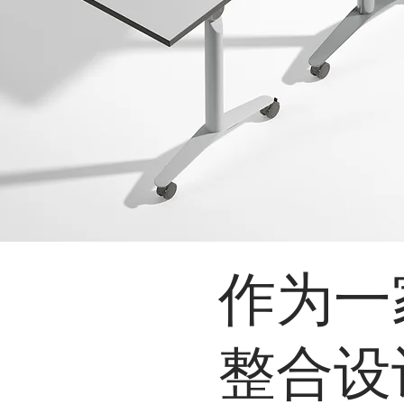
stu
Vin
提供办公
作为一
整合设