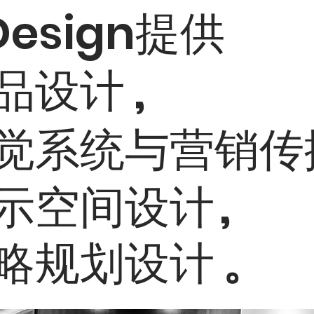
 Design提供
品设计
,
觉系统与营销传
示空间设计
,
略规划设计
。