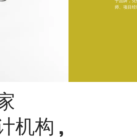
子品牌，凭
师、项目经
dio
ci
空间设计
家
计机构
,