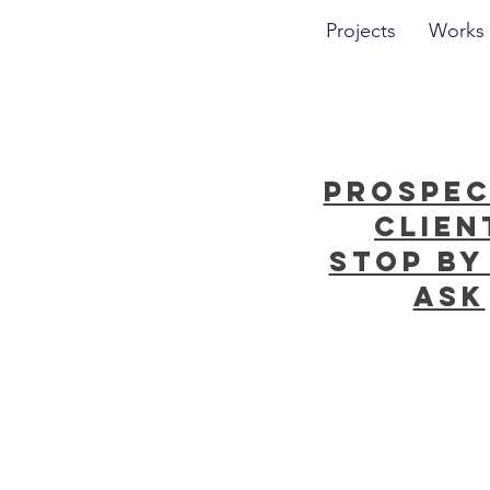
Projects
Works
o,
prospec
clien
Stop by
ask
正在招聘! 我们正在寻找有想法、有创
工艺的工业设计师。于此同时，
界同行进行合作: 家具设计、工
和空间设计、应用艺术、视觉传
战略设计、灯光设计、交互与用