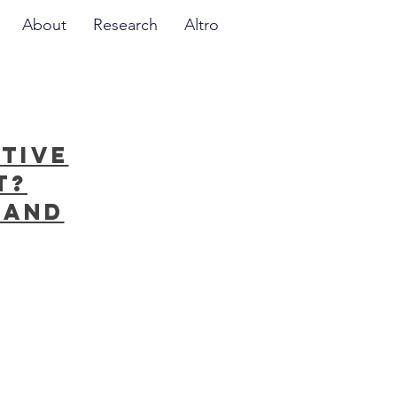
About
Research
Altro
tive
t?
 and