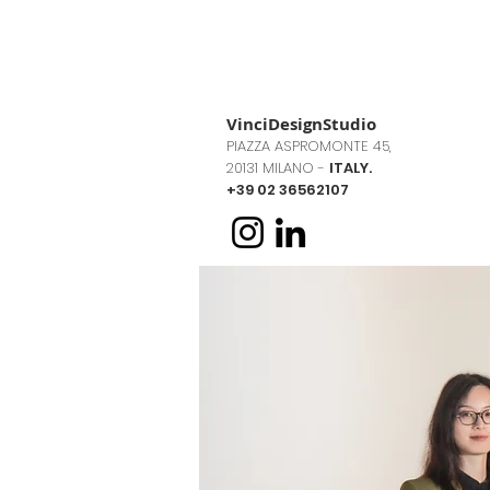
VinciDesignStudio
PIAZZA ASPROMONTE 45,
20131 MILANO -
ITALY.
+39 02 36562107